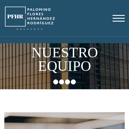
N
U
E
S
T
R
O
E
Q
U
I
P
O