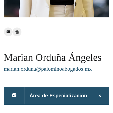
Correo
ir
a
Equipo
Marian Orduña Ángeles
marian.orduna@palominoabogados.mx
Área de Especialización