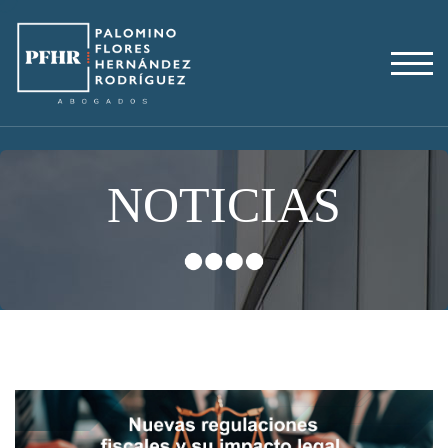
N
O
T
I
C
I
A
S